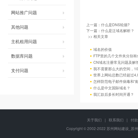
网站推广问题
上一篇：
什么是DNS轮循?
其他问题
下一篇：
什么是泛域名解析？
>> 相关文章
主机租用问题
域名的价值
数据库问题
FTP里的几个文件夹分别有
CN域名注册常见问题及解
我不需要那么大的空间，10
支付问题
世界上网站总数已经超过4,
怎样防范电子邮件病毒和“邮
什么是中文国际域名？
我汇款后多长时间开通？
关于我们
|
联系我们
|
付款
Copyright © 2002-2022 苏州网站建设_苏州网站