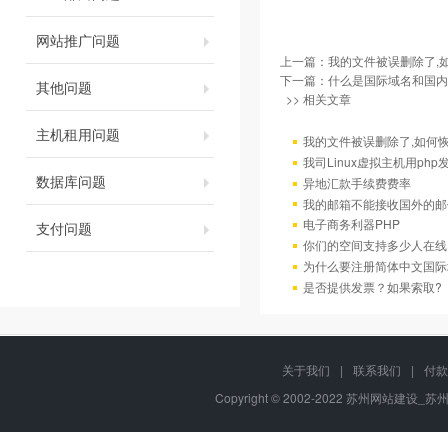
网站推广问题
上一篇：
我的文件被误删除了,
下一篇：
什么是国际域名和国内
其他问题
>> 相关文章
主机租用问题
我的文件被误删除了,如何
我司Linux虚拟主机用ph
数据库问题
异地汇款手续费费率
我的邮箱不能接收国外的邮
电子商务利器PHP
支付问题
你们的空间支持多少人在线
为什么要注册简体中文国际
是否提供发票？如果索取?
关于我们
|
联系我们
|
付款
Copyright © 2002-2022 苏州网站建设_苏州网站