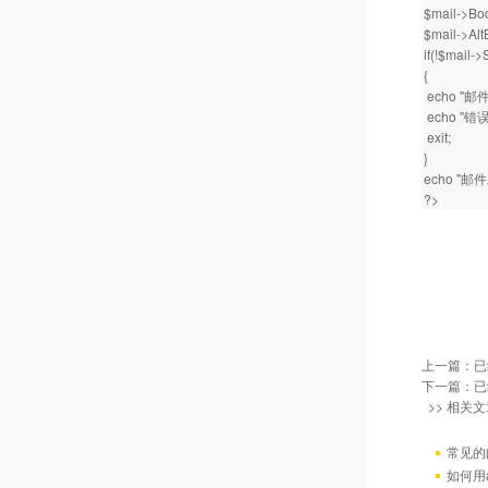
$mail->B
$mail->Alt
if(!$mail->
{
echo "邮
echo "错误原
exit;
}
echo "邮
?>
上一篇：已
下一篇：已
>> 相关文
常见的
如何用a