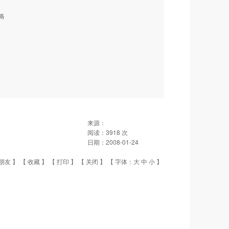
省略
来源：
阅读：
3918
次
日期：
2008-01-24
朋友
】 【
收藏
】 【
打印
】 【
关闭
】 【 字体：
大
中
小
】