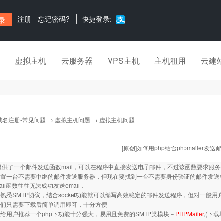
注册
忘记密码?
快捷登录:
虚拟主机
云服务器
VPS主机
主机租用
云建
域名注册-常见问题
→
虚拟主机问题
→ 虚拟主机问题
[原创]如何用php结合phpmailer发送
提供了一个邮件发送函数mail，可以在程序中直接发送电子邮件，不过该函数要求服务器支
设置一台不需要中继的邮件发送服务器，但现在要找到一台不需要身份验证的邮件发送
il函数往往无法成功发送email．
悉SMTP协议，结合socket功能就可以编写高效稳定的邮件发送程序，但对一般
我们只需要下载后简单调用即可，十分方便．
用户推荐一个php下功能十分强大，易用且免费的SMTP类模块－
PHPMailer
,(下