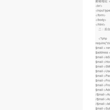
邮箱地址: <in
<br/>
<input typ
</form>
</body>
</html>
二：后台
<?php
require(
$mail = 
$address =
$mail->I
$mail->Ho
$mail->S
$mail->Us
$mail->Pa
$mail->Fro
$mail->F
$mail->
//$mail->Ad
//$mail->A
//$mail->
$mail->S