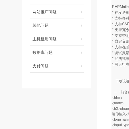
PHPMa
网站推广问题
*.在发
*.支持多种邮
*.支持SM
其他问题
*.支持冗
*.支持带
主机租用问题
*.自定义
*.支持在
数据库问题
*.调试灵
*.经测试
*.可运行
支付问题
下载该组
一：前台
<html>
<body>
<h3>phpmai
请你输入<fon
<form nam
<input typ