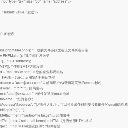
put type="text" size="50" name="address" />
e="submit" value="发送"/>
PHP程序
"class.phpmailer.php"); //下载的文件必须放在该文件所在目录
new PHPMailer(); //建立邮件发送类
 $_POST['address'];
sSMTP(); // 使用SMTP方式发送
st = "mail.xxxxx.com"; // 您的企业邮局域名
MTPAuth = true; // 启用SMTP验证功能
ername = "
user@xxxx.com
"; // 邮局用户名(请填写完整的email地址)
ssword = "******"; // 邮局密码
m = "
user@xxxx.com
"; //邮件发送者email地址
romName = "您的名称";
AddAddress("$address", "");//收件人地址，可以替换成任何想要接收邮件的email信箱,格
dReplyTo("", "");
ddAttachment("/var/tmp/file.tar.gz"); // 添加附件
IsHTML(true); // set email format to HTML //是否使用HTML格式
ubject = "PHPMailer测试邮件"; //邮件标题