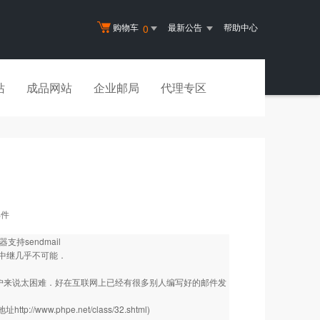
购物车
最新公告
帮助中心
0
站
成品网站
企业邮局
代理专区
邮件
持sendmail
中继几乎不可能．
用户来说太困难．好在互联网上已经有很多别人编写好的邮件发
载地址
http://www.phpe.net/class/32.shtml
)