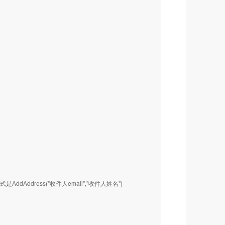
式是AddAddress("收件人email","收件人姓名")