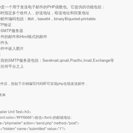
iler是一个用于发送电子邮件的PHP函数包。它提供的功能包括：
送邮时指定多个收件人，抄送地址，暗送地址和回复地址
件编码包括：8bit，base64，binary和quoted-printable
TP验证
余SMTP服务器
附件的邮件和Html格式的邮件
邮件头
邮件中嵌入图片
活
兼容的SMTP服务器包括：
Sendmail
,
qmail
,
Postfix
,Imail,Exchange等
在任何平台之上
件后，按如下示例编写代码即可实现php在线发送邮件．
表单
ler Unit Test</h3>
t color="#FF6666">收信</font>的邮箱地址:
e="phpmailer" action="send.php" method="post">
e="hidden" name="submitted" value="1"/>